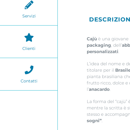
Servizi
DESCRIZIO
Cajù
è una giovane r
packaging
, dell’
abb
Clienti
personalizzati
.
L’idea del nome e d
titolare per il
Brasil
pianta brasiliana c
Contatti
frutto ricco, dolce 
l’
anacardo
.
La forma del “cajù” è 
mentre la scritta è 
stesso e accompagn
sogni”
.