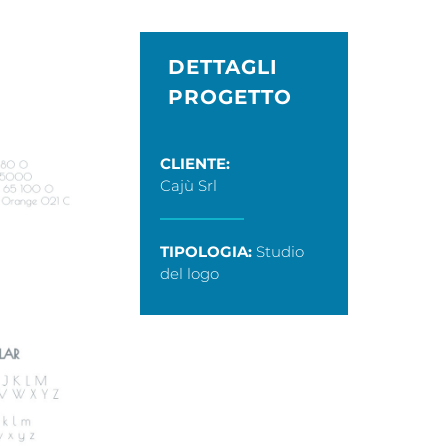
DETTAGLI
E
PROGETTO
CLIENTE:
Cajù Srl
TIPOLOGIA:
Studio
del logo