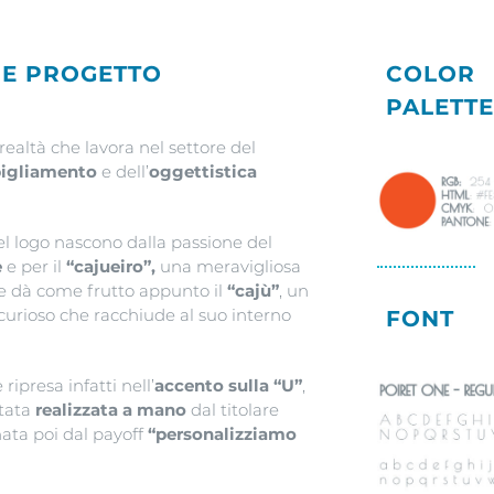
NE PROGETTO
COLOR
PALETT
ealtà che lavora nel settore del
igliamento
e dell’
oggettistica
el logo nascono dalla passione del
e
e per il
“cajueiro”,
una meravigliosa
he dà come frutto appunto il
“cajù”
, un
e curioso che racchiude al suo interno
FONT
ripresa infatti nell’
accento sulla “U”
,
stata
realizzata a mano
dal titolare
ata poi dal payoff
“personalizziamo