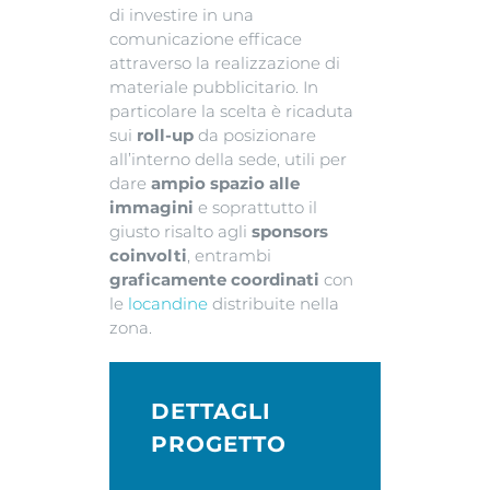
di investire in una
comunicazione efficace
attraverso la realizzazione di
materiale pubblicitario. In
particolare la scelta è ricaduta
sui
roll-up
da posizionare
all’interno della sede, utili per
dare
ampio spazio alle
immagini
e soprattutto il
giusto risalto agli
sponsors
coinvolti
, entrambi
graficamente coordinati
con
le
locandine
distribuite nella
zona.
DETTAGLI
PROGETTO