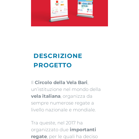
DESCRIZIONE
PROGETTO
Il
Circolo della Vela Bari
,
un’istituzione nel mondo della
vela italiana
, organizza da
sempre numerose regate a
livello nazionale e mondiale.
Tra queste, nel 2017 ha
organizzato due
importanti
regate
, per le quali ha deciso