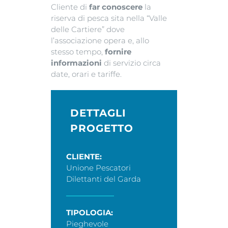
Cliente di
far conoscere
la
riserva di pesca sita nella “Valle
delle Cartiere” dove
l’associazione opera e, allo
stesso tempo,
fornire
informazioni
di servizio circa
date, orari e tariffe.
DETTAGLI
PROGETTO
CLIENTE:
Unione Pescatori
Dilettanti del Garda
TIPOLOGIA:
Pieghevole