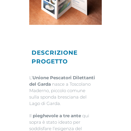
DESCRIZIONE
PROGETTO
L’
Unione Pescatori Dilettanti
del Garda
nasce a Toscolano
Maderno, piccolo comune
sulla sponda bresciana del
Lago di Garda.
Il
pieghevole a tre ante
qui
sopra è stato ideato per
soddisfare l’esigenza del