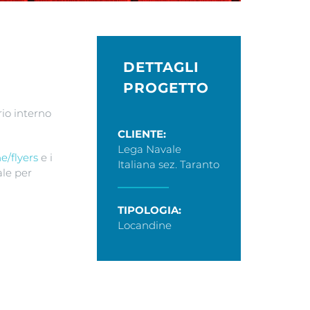
DETTAGLI
PROGETTO
io interno
CLIENTE:
Lega Navale
ne/flyers
e i
Italiana sez. Taranto
ale per
TIPOLOGIA:
Locandine