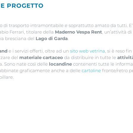
NE PROGETTO
di trasporto intramontabile e soprattutto amato da tutti. E’
bio Ferrari, titolare della
Maderno Vespa Rent
, un’attività di
iva bresciana del
Lago di Garda
.
rand
e i servizi offerti, oltre ad un
sito web vetrina
, si è reso fi
zzare del
materiale cartaceo
da distribuire in tutte le
attivit
a. Sono nate così delle
locandine
contenenti tutte le informazi
i, abbinate graficamente anche a delle
cartoline
fronte/retro p
illare.