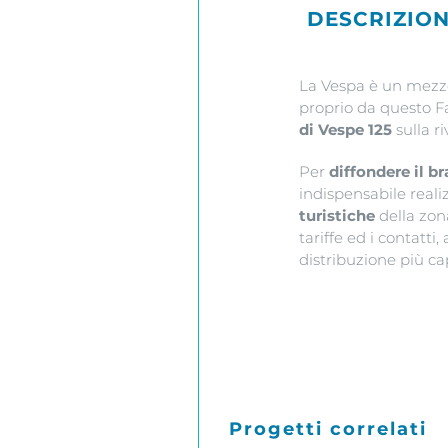
DESCRIZIO
La Vespa è un mezzo 
proprio da questo Fa
di Vespe 125
sulla r
Per
diffondere il b
indispensabile reali
turistiche
della zon
tariffe ed i contatt
distribuzione più cap
Progetti correlati