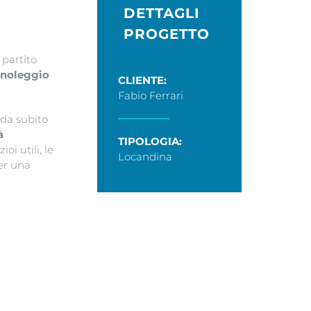
DETTAGLI
PROGETTO
 partito
noleggio
CLIENTE:
Fabio Ferrari
n da subito
à
TIPOLOGIA:
oi utili, le
Locandina
er una