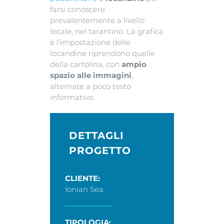
farsi conoscere
prevalentemente a livello
locale, nel tarantino. La grafica
e l’impostazione delle
locandine riprendono quelle
della cartolina, con
ampio
spazio alle immagini
,
alternate a poco testo
informativo.
DETTAGLI
PROGETTO
CLIENTE:
Ionian Sea
TIPOLOGIA: